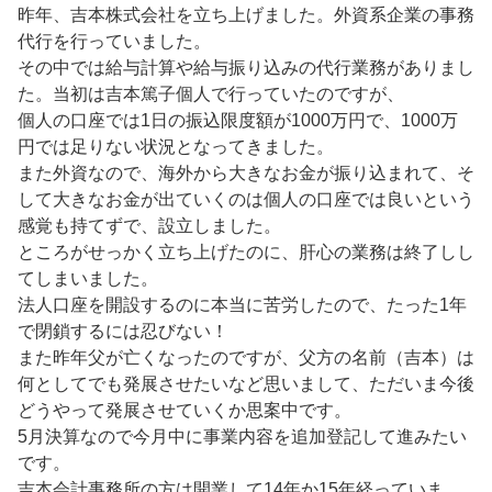
昨年、吉本株式会社を立ち上げました。外資系企業の事務
代行を行っていました。
その中では給与計算や給与振り込みの代行業務がありまし
た。当初は吉本篤子個人で行っていたのですが、
個人の口座では1日の振込限度額が1000万円で、1000万
円では足りない状況となってきました。
また外資なので、海外から大きなお金が振り込まれて、そ
して大きなお金が出ていくのは個人の口座では良いという
感覚も持てずで、設立しました。
ところがせっかく立ち上げたのに、肝心の業務は終了しし
てしまいました。
法人口座を開設するのに本当に苦労したので、たった1年
で閉鎖するには忍びない！
また昨年父が亡くなったのですが、父方の名前（吉本）は
何としてでも発展させたいなど思いまして、ただいま今後
どうやって発展させていくか思案中です。
5月決算なので今月中に事業内容を追加登記して進みたい
です。
吉本会計事務所の方は開業して14年か15年経っていま