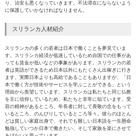
り、治安も悪くなっていきます。不法滞在にならないよう
に保護していかなければなりません。
スリランカ人材紹介
スリランカの多くの若者は日本で働くことを夢見ていま
す。スリランカ経済が低迷しているため自国での仕事があ
っても賃金が低いなどの事象があります。スリランカの若
者は英語ができるため日本以外にもたくさん出稼ぎに行き
ます。実際日本よりも高給であることもありますが、「日
本で働く方が技術やサービスを学ぶことができる」という
理由から羨望しています。スリランカは私たちと同じ仏教
を主に信仰しているため、私たちと非常に似ています。受
容の精神があるところ、年長者に対して畏敬の念をもって
いるところ、のんびりしているところ等々。彼らのほとん
どは貧しい家庭出身で、それでも難しい日本語を一生懸命
勉強していつか日本で働きたい、そして家族を楽にさせて
あげたいと思っています。